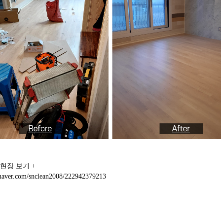
 현장 보기 +
.naver.com/snclean2008/222942379213