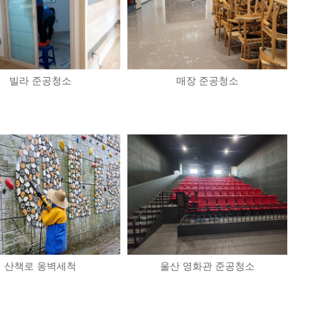
빌라 준공청소
매장 준공청소
산책로 옹벽세척
울산 영화관 준공청소