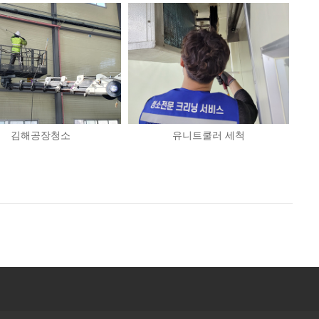
김해공장청소
유니트쿨러 세척