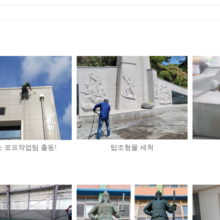
 로프작업팀 출동!
탑조형물 세척