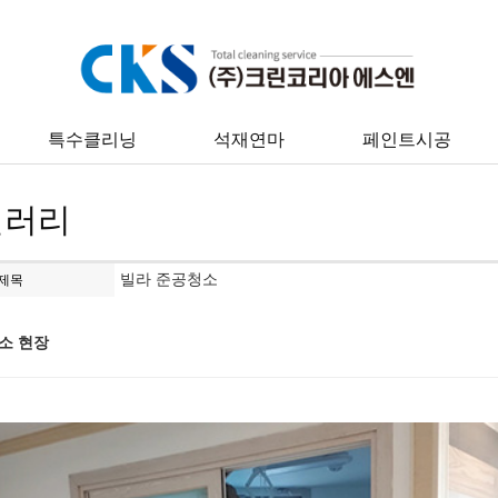
특수클리닝
석재연마
페인트시공
갤러리
빌라 준공청소
제목
소 현장