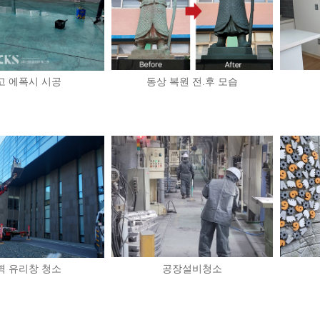
고 에폭시 시공
동상 복원 전.후 모습
벽 유리창 청소
공장설비청소