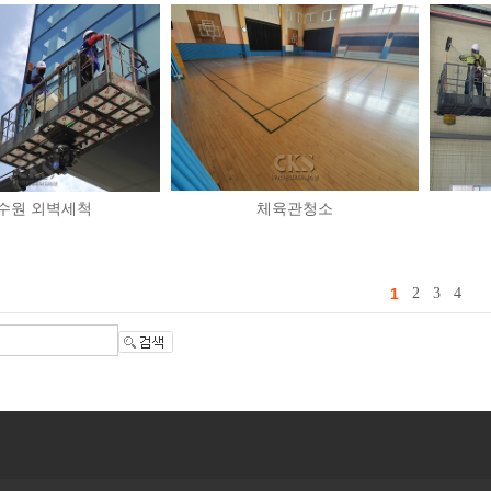
수원 외벽세척
체육관청소
1
2
3
4