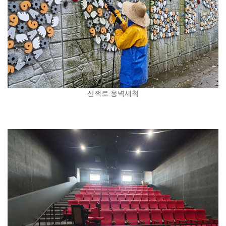
산책로 옹벽세척