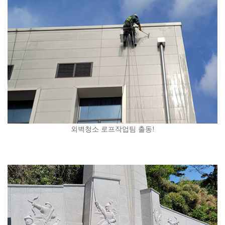
외벽청소 로프작업팀 출동!